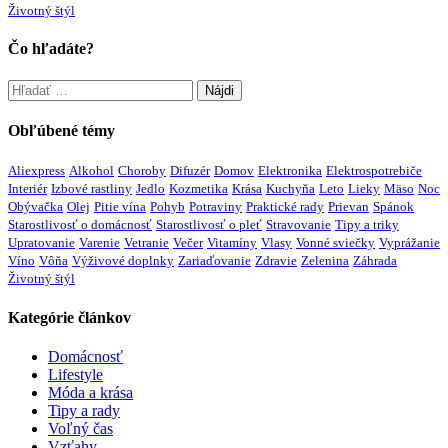
Životný štýl
Čo hľadáte?
Hľadať:
Obľúbené témy
Aliexpress
Alkohol
Choroby
Difuzér
Domov
Elektronika
Elektrospotrebiče
Interiér
Izbové rastliny
Jedlo
Kozmetika
Krása
Kuchyňa
Leto
Lieky
Mäso
Noc
Obývačka
Olej
Pitie vína
Pohyb
Potraviny
Praktické rady
Prievan
Spánok
Starostlivosť o domácnosť
Starostlivosť o pleť
Stravovanie
Tipy a triky
Upratovanie
Varenie
Vetranie
Večer
Vitamíny
Vlasy
Vonné sviečky
Vyprážanie
Víno
Vôňa
Výživové doplnky
Zariaďovanie
Zdravie
Zelenina
Záhrada
Životný štýl
Kategórie článkov
Domácnosť
Lifestyle
Móda a krása
Tipy a rady
Voľný čas
Vzťahy