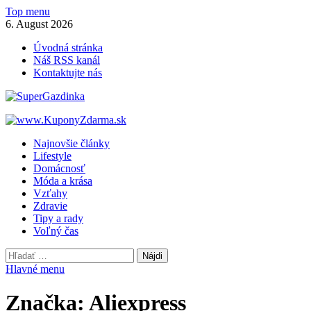
Skip
Top menu
to
6. August 2026
content
Úvodná stránka
Náš RSS kanál
Kontaktujte nás
SuperGazdinka.sk
Lifestylový magazín pre ženy
Najnovšie články
Lifestyle
Domácnosť
Móda a krása
Vzťahy
Zdravie
Tipy a rady
Voľný čas
Hľadať:
Hlavné menu
Značka:
Aliexpress