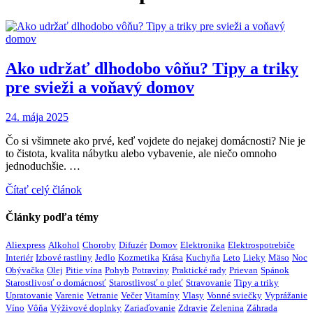
Ako udržať dlhodobo vôňu? Tipy a triky
pre svieži a voňavý domov
24. mája 2025
Čo si všimnete ako prvé, keď vojdete do nejakej domácnosti? Nie je
to čistota, kvalita nábytku alebo vybavenie, ale niečo omnoho
jednoduchšie. …
Čítať celý článok
Články podľa témy
Aliexpress
Alkohol
Choroby
Difuzér
Domov
Elektronika
Elektrospotrebiče
Interiér
Izbové rastliny
Jedlo
Kozmetika
Krása
Kuchyňa
Leto
Lieky
Mäso
Noc
Obývačka
Olej
Pitie vína
Pohyb
Potraviny
Praktické rady
Prievan
Spánok
Starostlivosť o domácnosť
Starostlivosť o pleť
Stravovanie
Tipy a triky
Upratovanie
Varenie
Vetranie
Večer
Vitamíny
Vlasy
Vonné sviečky
Vyprážanie
Víno
Vôňa
Výživové doplnky
Zariaďovanie
Zdravie
Zelenina
Záhrada